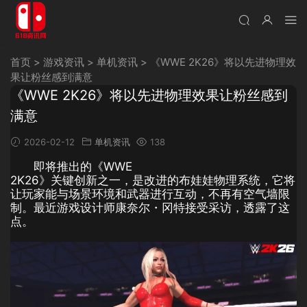
首页
>
游戏资讯
>
单机资讯
>
《WWE 2K26》将以先进物理效
果让粉丝感到满意
《WWE 2K26》将以先进物理效果让粉丝感到
满意
2026-02-12
单机资讯
138
即将推出的《WWE
2K26》关键创新之一，是改进的布娃娃物理系统，它将
让玩家能与场景环境和武器进行互动，不再有空气墙限
制。最近游戏设计师康奈尔・冈特接受采访，透露了这
点。