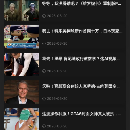
等等，我没看错吧？《维罗妮卡》重制版PS
5 Pro画面单独加料？
2026-06-20
我去！科乐美棒球新作首周十万，日本玩家
还是这么爱这口！
2026-06-20
我去！里昂·肯尼迪改行教数学？这AI视频全
班不敢不及格！
2026-06-20
天呐！育碧联合创始人克劳德·吉约莫因空难
去世，享年69岁
2026-06-20
这波操作我服！GTA6封面女神真人被扒，网
友的列文虎克模式又上线了
2026-06-20