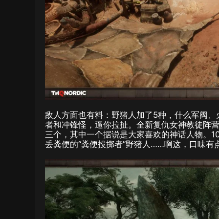
敌人方面也有料：野猪人加了5种，什么军阀、
者和冲锋怪，逼你拉扯。全新复仇女神教徒阵营
三个，其中一个据说是大家喜欢的神话人物。10
丢粪便的“粪便投掷者”野猪人……啊这，口味