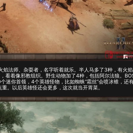
火焰法师、杂耍者，名字听着就乐。半人马多了3种，有火焰
，看着像邪教组织。野生动物加了4种，包括阿尔法狼。BO
个迷你首领，4个英雄怪物，比如蜘蛛“霜丝”会喷冰锥，还
有点重。以后英雄怪还会更多，这次就当开胃菜。