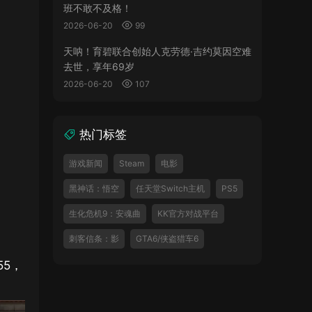
班不敢不及格！
2026-06-20
99
天呐！育碧联合创始人克劳德·吉约莫因空难
去世，享年69岁
2026-06-20
107
热门标签
游戏新闻
Steam
电影
黑神话：悟空
任天堂Switch主机
PS5
生化危机9：安魂曲
KK官方对战平台
刺客信条：影
GTA6/侠盗猎车6
5，