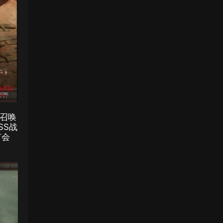
召唤
SS战
有会