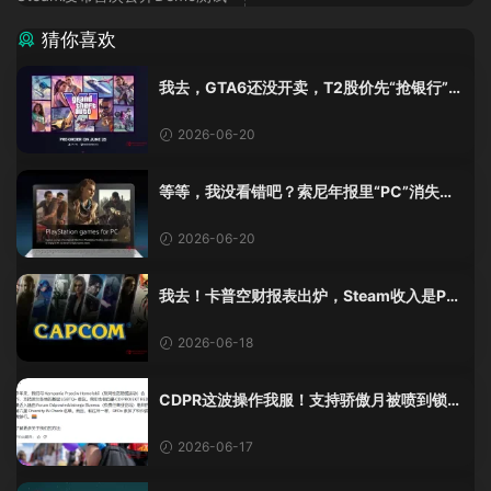
猜你喜欢
我去，GTA6还没开卖，T2股价先“抢银行”
了？一天涨了5%！
2026-06-20
等等，我没看错吧？索尼年报里“PC”消失
了，全换成AI了？？
2026-06-20
我去！卡普空财报表出炉，Steam收入是PS
的两倍！
2026-06-18
CDPR这波操作我服！支持骄傲月被喷到锁
评，真是绝了
2026-06-17