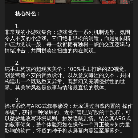
核心特色：
1.
非常规的小游戏集合：游戏包含一系列机制诡异、氛围
令人不安的小游戏。它们绝非轻松的消遣，而是如同精
神压力测试一般，每一款都拥有独树一帜的交互逻辑与
情绪冲击，共同拼凑出扭曲的内在景观。
2.
纯手工构筑的超现实美学：100%手工打磨的2D视觉、
刻意营造不安的音效设计、以及意义晦涩的文本，共同
构建出一个既熟悉又异常、既梦幻又充满侵扰性的世
界。其美学风格是叙事与情绪最直接的载体。
3.
操控系统与ARG式叙事渗透：玩家通过游戏内置的“操作
系统”，获得一种深层的、近乎“管理员”般的干预权，可
以微妙地改写环境规则、触发隐藏剧情。结合其ARG式
的叙事倾向，整个体验宛如在操作一个真正被未知力量
影响的软件，怀疑的种子将从屏幕内蔓延至屏幕外。