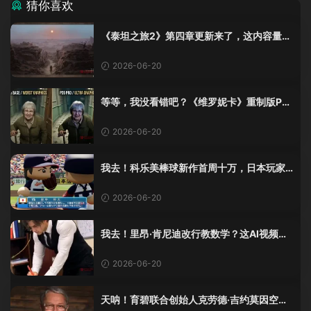
猜你喜欢
《泰坦之旅2》第四章更新来了，这内容量感
觉像在玩DLC！
2026-06-20
等等，我没看错吧？《维罗妮卡》重制版PS
5 Pro画面单独加料？
2026-06-20
我去！科乐美棒球新作首周十万，日本玩家
还是这么爱这口！
2026-06-20
我去！里昂·肯尼迪改行教数学？这AI视频全
班不敢不及格！
2026-06-20
天呐！育碧联合创始人克劳德·吉约莫因空难