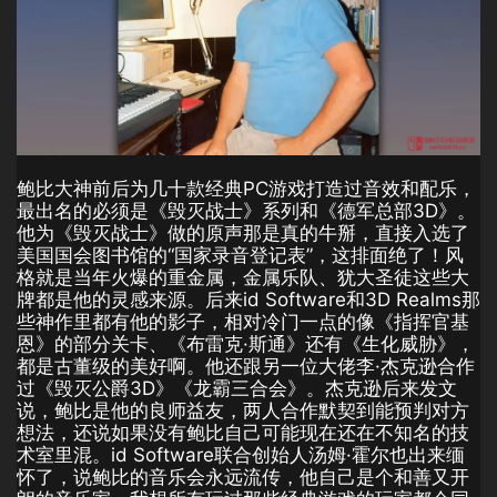
鲍比大神前后为几十款经典PC游戏打造过音效和配乐，
最出名的必须是《毁灭战士》系列和《德军总部3D》。
他为《毁灭战士》做的原声那是真的牛掰，直接入选了
美国国会图书馆的“国家录音登记表”，这排面绝了！风
格就是当年火爆的重金属，金属乐队、犹大圣徒这些大
牌都是他的灵感来源。后来id Software和3D Realms那
些神作里都有他的影子，相对冷门一点的像《指挥官基
恩》的部分关卡、《布雷克·斯通》还有《生化威胁》，
都是古董级的美好啊。他还跟另一位大佬李·杰克逊合作
过《毁灭公爵3D》《龙霸三合会》。杰克逊后来发文
说，鲍比是他的良师益友，两人合作默契到能预判对方
想法，还说如果没有鲍比自己可能现在还在不知名的技
术室里混。id Software联合创始人汤姆·霍尔也出来缅
怀了，说鲍比的音乐会永远流传，他自己是个和善又开