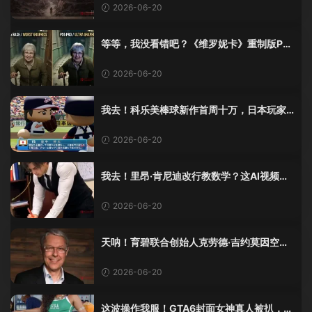
2026-06-20
等等，我没看错吧？《维罗妮卡》重制版PS
5 Pro画面单独加料？
2026-06-20
我去！科乐美棒球新作首周十万，日本玩家
还是这么爱这口！
2026-06-20
我去！里昂·肯尼迪改行教数学？这AI视频全
班不敢不及格！
2026-06-20
天呐！育碧联合创始人克劳德·吉约莫因空难
去世，享年69岁
2026-06-20
这波操作我服！GTA6封面女神真人被扒，网