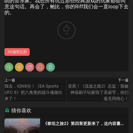
朗的音乐家。我想所有玩过那些经典游戏的玩家都会同
意这句话。再会了，鲍比，你的Riff我们会一直loop下去
的。
0
3D德军总部
上一篇
下一篇
我去，IGN8分！《EA Sports
笑死！《流放之路2》总监：我被
UFC 6》把八角笼的战斗魂做出
神庙刷子玩家毁了圣诞节，你们
来了！
毫无同情心！
猜你喜欢
《泰坦之旅2》第四章更新来了，这内容量感
觉像在玩DLC！