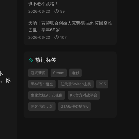
班不敢不及格！
2026-06-20
99
天呐！育碧联合创始人克劳德·吉约莫因空难
去世，享年69岁
2026-06-20
107
热门标签
游戏新闻
Steam
电影
小
察。你
黑神话：悟空
任天堂Switch主机
PS5
生化危机9：安魂曲
KK官方对战平台
刺客信条：影
GTA6/侠盗猎车6