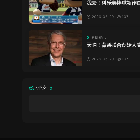
我去！科乐美棒球新作
万，日本玩家还是这么
口！
2026-06-20
107
单机资讯
天呐！育碧联合创始人
·吉约莫因空难去世，享
岁
2026-06-20
107
评论
0