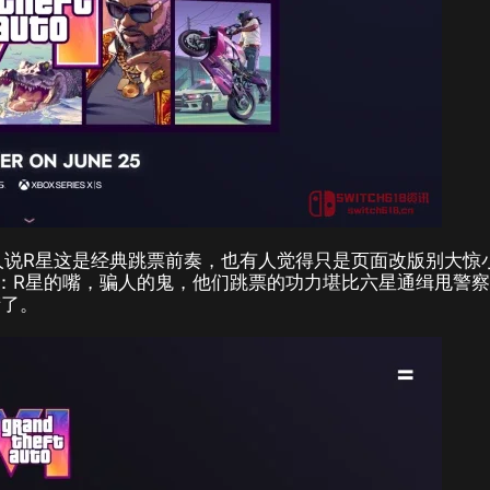
人说R星这是经典跳票前奏，也有人觉得只是页面改版别大惊
说：R星的嘴，骗人的鬼，他们跳票的功力堪比六星通缉甩警
街了。