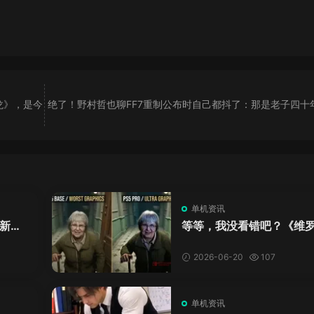
龙》，是今
绝了！野村哲也聊FF7重制公布时自己都抖了：那是老子四十
单机资讯
新来
等等，我没看错吧？《维
DL
卡》重制版PS5 Pro画面
加料？
2026-06-20
107
单机资讯