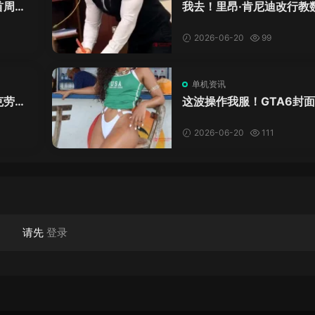
首周十
我去！里昂·肯尼迪改行教
爱这
学？这AI视频全班不敢不
格！
2026-06-20
99
单机资讯
克劳德
这波操作我服！GTA6封
年69
神真人被扒，网友的列文
模式又上线了
2026-06-20
111
请先
登录