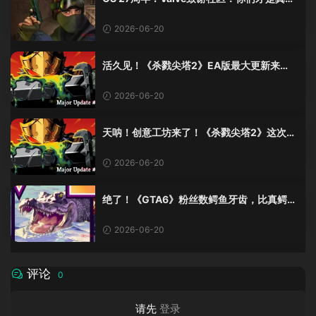
奇
2026-06-20
活久见！《杀戮尖塔2》EA版最大更新来
了，创意工坊终于上线！
2026-06-20
天呐！创意工坊来了！《杀戮尖塔2》这次更
新有点猛啊！
2026-06-20
绝了！《GTA6》粉丝数鳄鱼牙齿，比真鳄鱼
少了十几颗？这波操作我服！
2026-06-20
评论
0
请先
登录