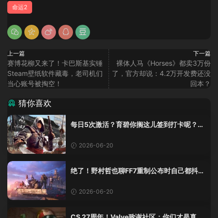
命运2
上一篇
下一篇
赛博花柳又来了！卡巴斯基实锤
裸体人马《Horses》都卖3万份
Steam壁纸软件藏毒，老司机们
了，官方却说：4.2万开发费还没
当心账号被掏空！
回本？
猜你喜欢
每日5次激活？育碧你搁这儿签到打卡呢？
《黑旗》重制版这加密把人整麻了
2026-06-20
绝了！野村哲也聊FF7重制公布时自己都抖
了：那是老子四十年的高潮！
2026-06-20
CS 27周年！Valve致谢社区：你们才是真传