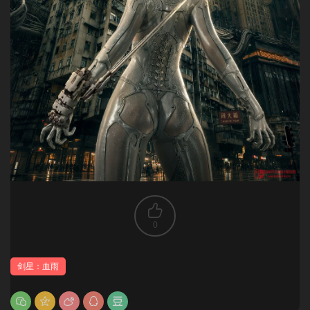
0
剑星：血雨