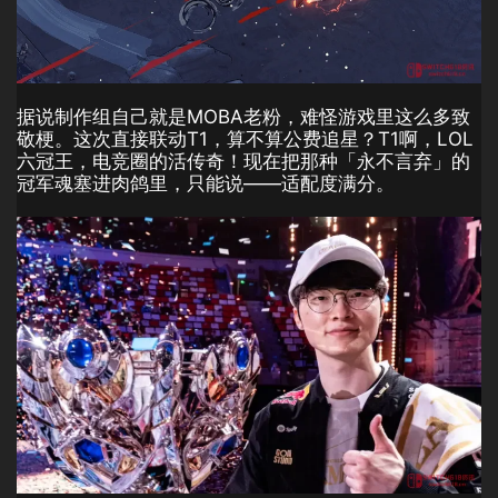
据说制作组自己就是MOBA老粉，难怪游戏里这么多致
敬梗。这次直接联动T1，算不算公费追星？T1啊，LOL
六冠王，电竞圈的活传奇！现在把那种「永不言弃」的
冠军魂塞进肉鸽里，只能说——适配度满分。