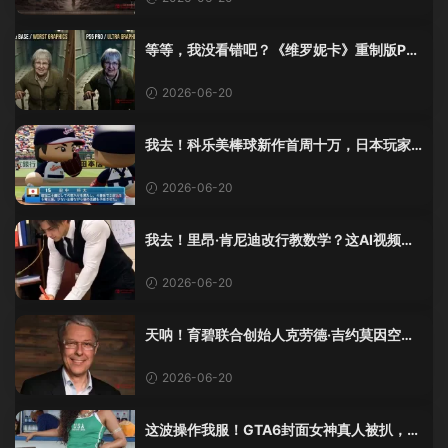
等等，我没看错吧？《维罗妮卡》重制版PS
5 Pro画面单独加料？
2026-06-20
我去！科乐美棒球新作首周十万，日本玩家
还是这么爱这口！
2026-06-20
我去！里昂·肯尼迪改行教数学？这AI视频全
班不敢不及格！
2026-06-20
天呐！育碧联合创始人克劳德·吉约莫因空难
去世，享年69岁
2026-06-20
这波操作我服！GTA6封面女神真人被扒，网