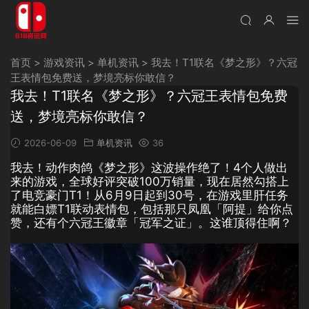
首页
>
游戏资讯
>
单机资讯
>
我去！T1联名《梦之形》？六冠
王表情包免费送，梦境亮标你敢信？
我去！T1联名《梦之形》？六冠王表情包免费
送，梦境亮标你敢信？
2026-06-09
单机资讯
36
我去！动作肉鸽《梦之形》这波操作绝了！4个人做出
来的游戏，全球好评突破100万销量，现在居然勾搭上
了电竞豪门T1！从6月9日起到30号，在游戏里肝任务
就能白嫖T1联动表情包，包括那只凤凰「阿提」给你点
赞，还有个六冠王徽章「冠军之证」。这谁顶得住啊？