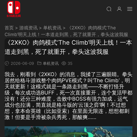
首页
>
游戏资讯
>
单机资讯
>
《2XKO》肉鸽模式‘The
Climb’明天上线！一本道走到黑，死了就重开，拳头这波我服
《2XKO》肉鸽模式‘The Climb’明天上线！一本
道走到黑，死了就重开，拳头这波我服
2026-06-09
单机资讯
35
我去，刚看到《2XKO》的消息，我揉了三遍眼睛。拳头
居然给格斗游戏整个肉鸽PVE模式？叫‘The Climb’，明
天就更新！这模式就是一条路走到黑——不断打怪升
级，每次成功选BUFF，死一次直接重开，连个复活甲都
没有！还分三种难度，击败中BOSS有强力加成，运气
成分也拉满，简直就是格斗版的‘云顶之弈’啊！不过想
想，拿本命英雄（比如亚索）在里面无限连，想想都刺
激！但要是手滑被杂兵秀死，那酸爽……