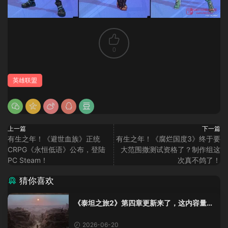
0
英雄联盟
上一篇
下一篇
有生之年！《避世血族》正统
有生之年！《腐烂国度3》终于要
CRPG《永恒低语》公布，登陆
大范围撒测试资格了？制作组这
PC Steam！
次真不鸽了！
猜你喜欢
《泰坦之旅2》第四章更新来了，这内容量感
觉像在玩DLC！
2026-06-20