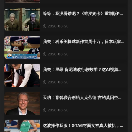
等等，我没看错吧？《维罗妮卡》重制版PS
5 Pro画面单独加料？
2026-06-20
我去！科乐美棒球新作首周十万，日本玩家
还是这么爱这口！
2026-06-20
我去！里昂·肯尼迪改行教数学？这AI视频全
班不敢不及格！
2026-06-20
天呐！育碧联合创始人克劳德·吉约莫因空难
去世，享年69岁
2026-06-20
这波操作我服！GTA6封面女神真人被扒，网
友的列文虎克模式又上线了