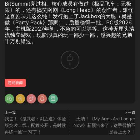
BitSummit亮过相。核心成员有做过《极品飞车：无极
限》的，还有搞笑网剧《Long Head》的创作者，难怪
这喜剧味儿这么纯！发行抱上了Jackbox的大腿（就是
做《Party Pack》那家），质量稳得一批。PC版2026
年，主机版2027年初，不急的可以等等。这种无厘头清
流独立游戏，现阶段真的玩一部少一部，感兴趣的兄弟
千万别错过。
0
游戏新闻
上一篇
下一篇
我去！《鬼武者：剑之道》体验
天呐！《My Arms Are Longer
版突袭上线，配置公开，是时候
Now》新预告来了，这手臂怕不
再练一波’一闪’了！
是要上天？！