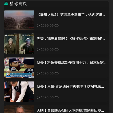
猜你喜欢
《泰坦之旅2》第四章更新来了，这内容量感
觉像在玩DLC！
2026-06-20
等等，我没看错吧？《维罗妮卡》重制版PS
5 Pro画面单独加料？
2026-06-20
我去！科乐美棒球新作首周十万，日本玩家
还是这么爱这口！
2026-06-20
我去！里昂·肯尼迪改行教数学？这AI视频全
班不敢不及格！
2026-06-20
天呐！育碧联合创始人克劳德·吉约莫因空难