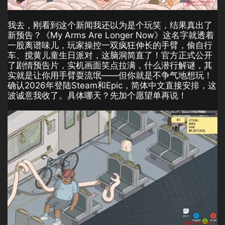
我去，刚看到这个新闻我还以为是个玩笑，结果真出了
新预告？《My Arms Are Longer Now》这名字就透着
一股离谱味儿，玩家操控一双疯狂伸长的手臂，偷自行
车、搅黄儿童生日派对，这脑洞简直了！官方正式公开
了剧情预告片，实机画面笑点拉满，什么潜行解谜，其
实就是让你用手臂耍流氓——但你就是不争气地想玩！
确认2026年登陆Steam和Epic，简体中文直接安排，这
波诚意我收了。具体哪天？先加个愿望单再说！