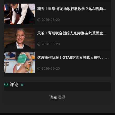
我去！里昂·肯尼迪改行教数学？这AI视频全
班不敢不及格！
2026-06-20
天呐！育碧联合创始人克劳德·吉约莫因空难
去世，享年69岁
2026-06-20
这波操作我服！GTA6封面女神真人被扒，网
友的列文虎克模式又上线了
2026-06-20
评论
0
请先
登录