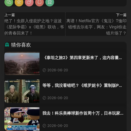
上一篇
下一篇
绝了！虫群入侵庇护之地？这波
离谱！Netflix官方《鬼泣》T恤印
《星际争霸》x《暗黑》联动，爷
错维吉尔名字，网友：Virgil你走
的青春回来了！
错片场了？
猜你喜欢
《泰坦之旅2》第四章更新来了，这内容量感
觉像在玩DLC！
2026-06-20
等等，我没看错吧？《维罗妮卡》重制版PS
5 Pro画面单独加料？
2026-06-20
我去！科乐美棒球新作首周十万，日本玩家
还是这么爱这口！
2026-06-20