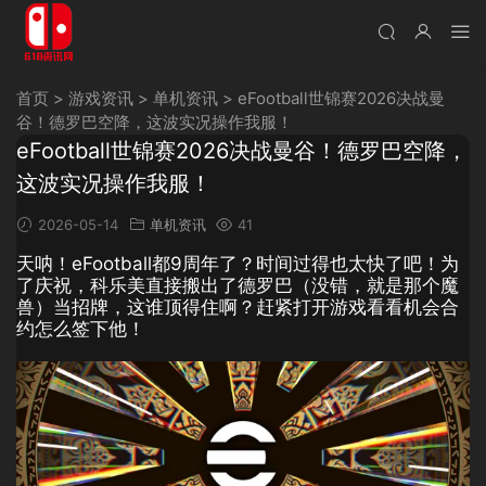
首页
>
游戏资讯
>
单机资讯
>
eFootball世锦赛2026决战曼
谷！德罗巴空降，这波实况操作我服！
eFootball世锦赛2026决战曼谷！德罗巴空降，
这波实况操作我服！
2026-05-14
单机资讯
41
天呐！eFootball都9周年了？时间过得也太快了吧！为
了庆祝，科乐美直接搬出了德罗巴（没错，就是那个魔
兽）当招牌，这谁顶得住啊？赶紧打开游戏看看机会合
约怎么签下他！