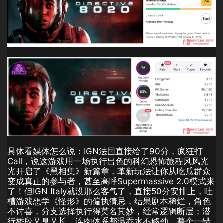
具体看媒体怎么说：IGN法国直接给了90分，疯狂打
Call，说这游戏用一场执行出色的科幻恐怖旅程风风光
光开启了《黑相集》新篇章，革新玩法让你从吃瓜群众
变成真正的参与者，甚至高呼Supermassive 2.0模式来
了！但IGN Italy就没那么客气了，直接50分安排上，吐
槽游戏想学《怪形》的偏执猜忌，结果剧本稀烂，角色
不讨喜，分支选择执行得莫名其妙，经常逻辑断层；潜
行桥段又臭又长，连肉体系都温吞水不够劲，整个一错