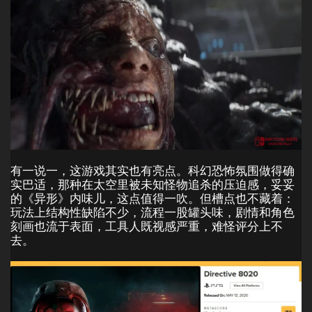
有一说一，这游戏其实也有亮点。科幻恐怖氛围做得确
实巴适，那种在太空里被未知怪物追杀的压迫感，妥妥
的《异形》内味儿，这点值得一吹。但槽点也不藏着：
玩法上结构性缺陷不少，流程一股罐头味，剧情和角色
刻画也流于表面，工具人既视感严重，难怪评分上不
去。