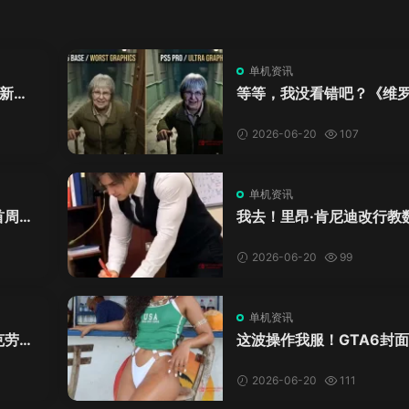
单机资讯
新来
等等，我没看错吧？《维
DL
卡》重制版PS5 Pro画面
加料？
2026-06-20
107
单机资讯
首周十
我去！里昂·肯尼迪改行教
爱这
学？这AI视频全班不敢不
格！
2026-06-20
99
单机资讯
克劳德
这波操作我服！GTA6封
年69
神真人被扒，网友的列文
模式又上线了
2026-06-20
111