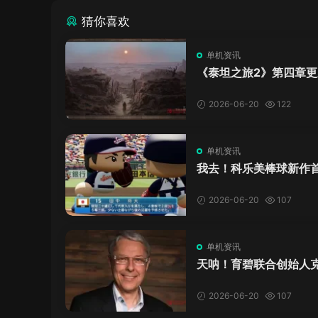
猜你喜欢
单机资讯
《泰坦之旅2》第四章更
了，这内容量感觉像在玩
C！
2026-06-20
122
单机资讯
我去！科乐美棒球新作
万，日本玩家还是这么
口！
2026-06-20
107
单机资讯
天呐！育碧联合创始人
·吉约莫因空难去世，享
岁
2026-06-20
107