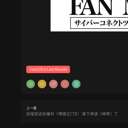
.hack//G.U.Last Recode
上一篇
拉瑞安还在修补《博德之门3》 接下来该《神界》了