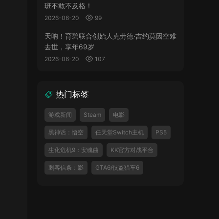
班不敢不及格！
2026-06-20
99
天呐！育碧联合创始人克劳德·吉约莫因空难
去世，享年69岁
2026-06-20
107
热门标签
游戏新闻
Steam
电影
黑神话：悟空
任天堂Switch主机
PS5
生化危机9：安魂曲
KK官方对战平台
刺客信条：影
GTA6/侠盗猎车6