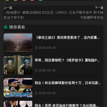
上一篇
下一篇
《给他爱5》极限压缩到2.5G之后
《2XKO》正在不断开发中 阿卡丽
是这个样子的
与塞娜即将登场
猜你喜欢
《泰坦之旅2》第四章更新来了，这内容量感
觉像在玩DLC！
2026-06-20
等等，我没看错吧？《维罗妮卡》重制版PS
5 Pro画面单独加料？
2026-06-20
我去！科乐美棒球新作首周十万，日本玩家
还是这么爱这口！
2026-06-20
我去！里昂·肯尼迪改行教数学？这AI视频全