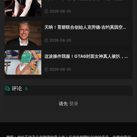
班不敢不及格！
2026-06-20
天呐！育碧联合创始人克劳德·吉约莫因空难
去世，享年69岁
2026-06-20
这波操作我服！GTA6封面女神真人被扒，网
友的列文虎克模式又上线了
2026-06-20
评论
0
请先
登录