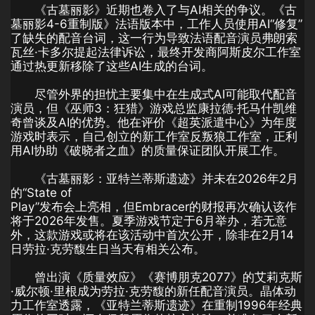
《古墓丽影》近期也卷入了与AI相关的争议。《古
墓丽影4-6重制版》法语版本中，工作人员使用AI“修复”
了缺失的配音台词，这一行为导致法语配音演员弗朗索
瓦丝·卡多尔提起法律诉讼，最终开发商阿斯皮尔工作室
通过热更新移除了这些AI生成的台词。
尽管外界的担忧主要集中在生成式AI可能取代配音
演员，但《巫师3：狂猎》游戏总监康拉德·托马什凯维
奇曾谈及AI的优势。他在评价《超英派遣中心》为年度
游戏时表示，自己创立的新工作室反叛狼工作室，正利
用AI协助《破晓者之血》的质量保证团队开展工作。
《古墓丽影：亚特兰蒂斯遗迹》并未在2026年2月
的“State of
Play”发布会上亮相，但Embracer的财报再次确认该作
将于2026年发售。夏季游戏节定于6月举办，若无意
外，这款游戏或将在该活动中首次公开，除非在2月14
日劳拉·克劳馥生日当天有相关公布。
曾出演《质量效应》《赛博朋克2077》的艾莉克斯
·威尔顿·里根成为劳拉·克劳馥的新任配音演员。晶体动
力工作室透露，《亚特兰蒂斯遗迹》在重制1996年经典