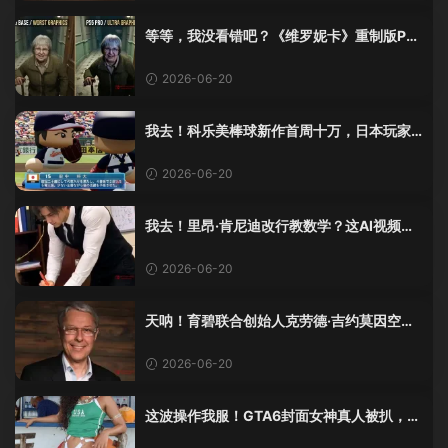
等等，我没看错吧？《维罗妮卡》重制版PS
5 Pro画面单独加料？
2026-06-20
我去！科乐美棒球新作首周十万，日本玩家
还是这么爱这口！
2026-06-20
我去！里昂·肯尼迪改行教数学？这AI视频全
班不敢不及格！
2026-06-20
天呐！育碧联合创始人克劳德·吉约莫因空难
去世，享年69岁
2026-06-20
这波操作我服！GTA6封面女神真人被扒，网
友的列文虎克模式又上线了