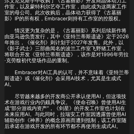
尔艾尼克斯手中收购了《古墓丽影》开发商晶体动力工
作室，以及蒙特利尔艺夺工作室，由此成为这两家工作
室的母公司。此次收购后，晶体动力获得了《古墓丽
影》IP的所有权，Embracer则持有工作室的控股权。
情况更为复杂的是，《古墓丽影》系列后续新作将
由亚马逊负责发行，其中《亚特兰蒂斯遗迹》定于2026
年推出，《催化剂》则计划于2027年发售。此外，以
《影子武士》三部曲闻名的波兰工作室飞野猪工作室，
将联合开发《亚特兰蒂斯遗迹》，该作是对1996年劳拉
·克劳馥初代登场作品的重制。
Embracer对AI工具的认可，并不意味着《亚特兰蒂
斯遗迹》或《催化剂》会采用AI技术，尤其是生成式
AI。
尽管越来越多的开发商公开承认使用AI，但这项技
术在游戏行业内仍颇具争议。《使命召唤》曾使用AI生
成“部分游戏内资产”，《剑星》的开发工作室也计划在
未来应用AI。与此同时，拉瑞安工作室因透露曾使用AI
辅助创作《神界》的概念原画而遭到抵制，该工作室随
后承诺在游戏开发的所有环节都不再使用生成式AI。