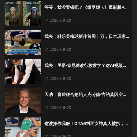
等等，我没看错吧？《维罗妮卡》重制版PS
5 Pro画面单独加料？
2026-06-20
我去！科乐美棒球新作首周十万，日本玩家
还是这么爱这口！
2026-06-20
我去！里昂·肯尼迪改行教数学？这AI视频全
班不敢不及格！
2026-06-20
天呐！育碧联合创始人克劳德·吉约莫因空难
去世，享年69岁
2026-06-20
这波操作我服！GTA6封面女神真人被扒，网
友的列文虎克模式又上线了
2026-06-20