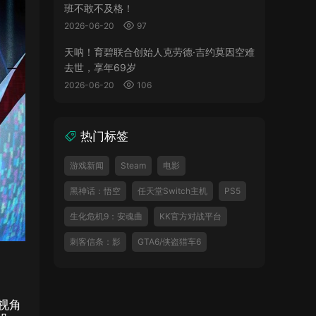
班不敢不及格！
2026-06-20
97
天呐！育碧联合创始人克劳德·吉约莫因空难
去世，享年69岁
2026-06-20
106
热门标签
游戏新闻
Steam
电影
黑神话：悟空
任天堂Switch主机
PS5
生化危机9：安魂曲
KK官方对战平台
刺客信条：影
GTA6/侠盗猎车6
视角