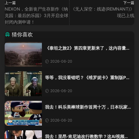
上一篇
下一篇
NEXON，全新丧尸生存新作《纳
《无人深空：残迹(REMNANT)》
克园：最后的乐园》3月开启全球
现已上线
封闭内测申请！
猜你喜欢
《泰坦之旅2》第四章更新来了，这内容量感
觉像在玩DLC！
2026-06-20
等等，我没看错吧？《维罗妮卡》重制版PS
5 Pro画面单独加料？
2026-06-20
我去！科乐美棒球新作首周十万，日本玩家
还是这么爱这口！
2026-06-20
我去！里昂·肯尼迪改行教数学？这AI视频全