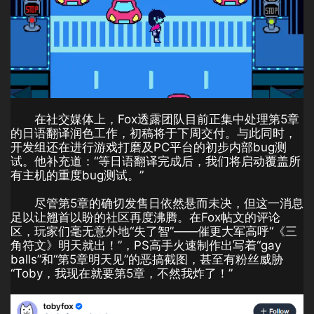
在社交媒体上，Fox透露团队目前正集中处理第5章
的日语翻译润色工作，初稿将于下周交付。与此同时，
开发组还在进行游戏打磨及PC平台的初步内部bug测
试。他补充道：“等日语翻译完成后，我们将启动覆盖所
有主机的重度bug测试。”
尽管第5章的确切发售日依然悬而未决，但这一消息
足以让翘首以盼的社区再度沸腾。在Fox帖文的评论
区，玩家们毫无意外地“失了智”——催更大军高呼“《三
角符文》明天就出！”，PS高手火速制作出写着“gay
balls”和“第5章明天见”的恶搞截图，甚至有粉丝威胁
“Toby，我现在就要第5章，不然我炸了！”