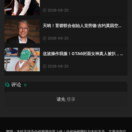
班不敢不及格！
2026-06-20
天呐！育碧联合创始人克劳德·吉约莫因空难
去世，享年69岁
2026-06-20
这波操作我服！GTA6封面女神真人被扒，网
友的列文虎克模式又上线了
2026-06-20
评论
0
请先
登录
声明：本站不涉及任何资源内容上传！任何外链网站与本站无关，文章内容仅