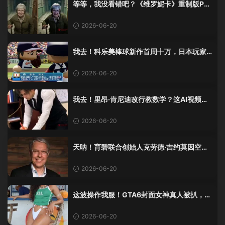
等等，我没看错吧？《维罗妮卡》重制版PS
5 Pro画面单独加料？
2026-06-20
我去！科乐美棒球新作首周十万，日本玩家
还是这么爱这口！
2026-06-20
我去！里昂·肯尼迪改行教数学？这AI视频全
班不敢不及格！
2026-06-20
天呐！育碧联合创始人克劳德·吉约莫因空难
去世，享年69岁
2026-06-20
这波操作我服！GTA6封面女神真人被扒，网
友的列文虎克模式又上线了
2026-06-20