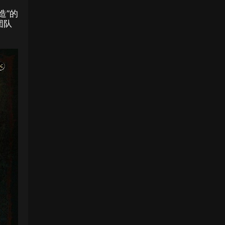
造”的
团队