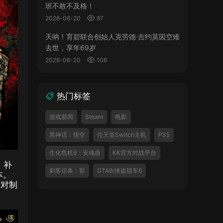
班不敢不及格！
2026-06-20
97
天呐！育碧联合创始人克劳德·吉约莫因空难
去世，享年69岁
2026-06-20
106
热门标签
游戏新闻
Steam
电影
黑神话：悟空
任天堂Switch主机
PS5
生化危机9：安魂曲
KK官方对战平台
，补
刺客信条：影
GTA6/侠盗猎车6
本。
是对制