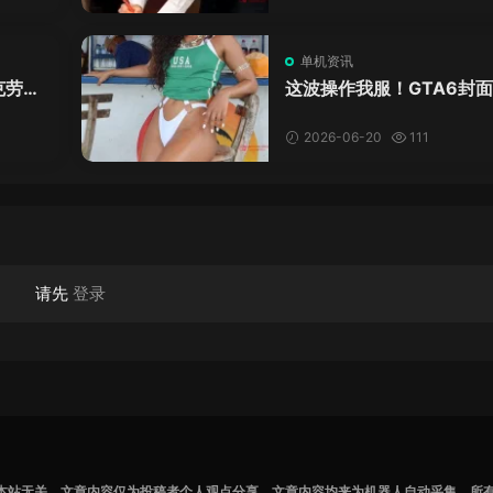
单机资讯
克劳德
这波操作我服！GTA6封
年69
神真人被扒，网友的列文
模式又上线了
2026-06-20
111
请先
登录
本站无关，文章内容仅为投稿者个人观点分享，文章内容均来为机器人自动采集，所