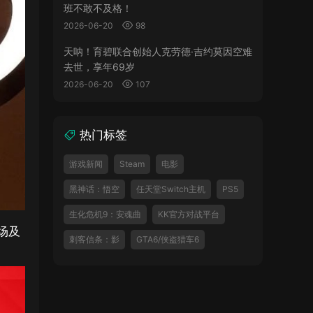
班不敢不及格！
2026-06-20
98
天呐！育碧联合创始人克劳德·吉约莫因空难
去世，享年69岁
2026-06-20
107
热门标签
游戏新闻
Steam
电影
黑神话：悟空
任天堂Switch主机
PS5
生化危机9：安魂曲
KK官方对战平台
专场及
刺客信条：影
GTA6/侠盗猎车6