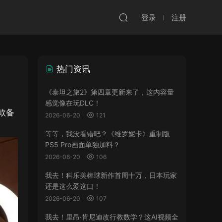
登录
注册
热门资讯
《泰坦之旅2》第四章更新来了，这内容量
感觉像在玩DLC！
款备
2026-06-20
121
等等，我没看错吧？《维罗妮卡》重制版
PS5 Pro画面单独加料？
2026-06-20
106
我去！科乐美棒球新作首周十万，日本玩家
还是这么爱这口！
2026-06-20
107
我去！里昂·肯尼迪改行教数学？这AI视频全