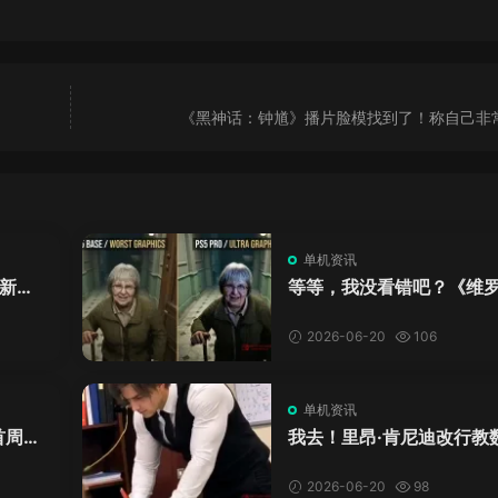
《黑神话：钟馗》播片脸模找到了！称自己非
单机资讯
新来
等等，我没看错吧？《维
DL
卡》重制版PS5 Pro画面
加料？
2026-06-20
106
单机资讯
首周十
我去！里昂·肯尼迪改行教
爱这
学？这AI视频全班不敢不
格！
2026-06-20
98