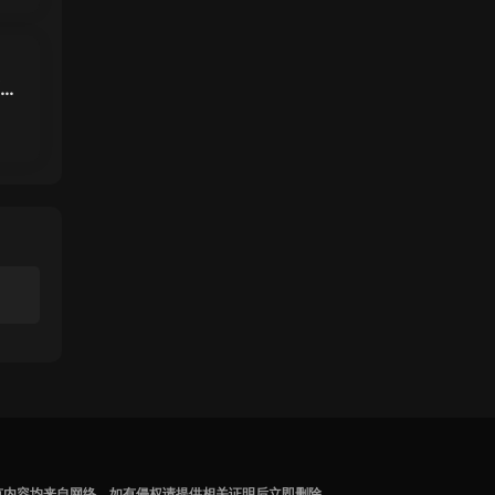
面女
虎克
有内容均来自网络，如有侵权请提供相关证明后立即删除