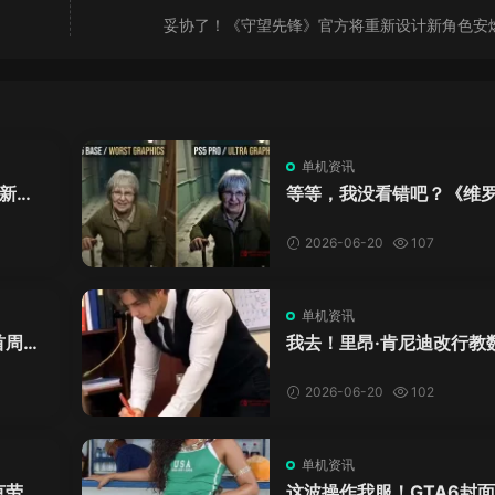
妥协了！《守望先锋》官方将重新设计新角色安
单机资讯
新来
等等，我没看错吧？《维
DL
卡》重制版PS5 Pro画面
加料？
2026-06-20
107
单机资讯
首周十
我去！里昂·肯尼迪改行教
爱这
学？这AI视频全班不敢不
格！
2026-06-20
102
单机资讯
克劳德
这波操作我服！GTA6封