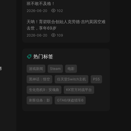
班不敢不及格！
2026-06-20
102
天呐！育碧联合创始人克劳德·吉约莫因空难
去世，享年69岁
2026-06-20
109
热门标签
举
游戏新闻
Steam
电影
黑神话：悟空
任天堂Switch主机
PS5
生化危机9：安魂曲
KK官方对战平台
刺客信条：影
GTA6/侠盗猎车6