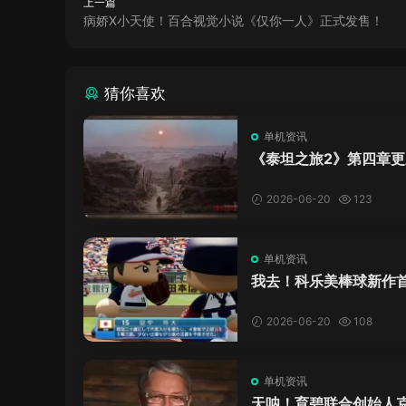
上一篇
病娇X小天使！百合视觉小说《仅你一人》正式发售！
猜你喜欢
单机资讯
《泰坦之旅2》第四章更
了，这内容量感觉像在玩
C！
2026-06-20
123
单机资讯
我去！科乐美棒球新作
万，日本玩家还是这么
口！
2026-06-20
108
单机资讯
天呐！育碧联合创始人