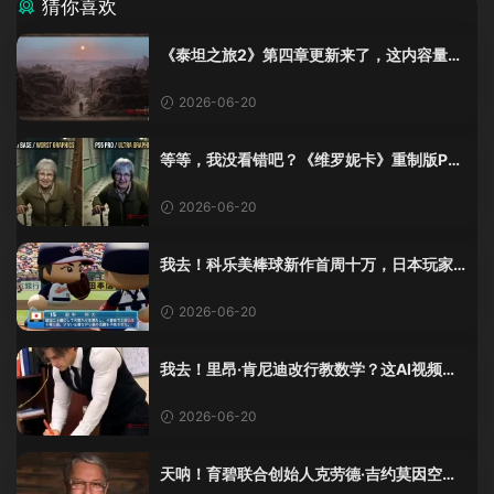
猜你喜欢
《泰坦之旅2》第四章更新来了，这内容量感
觉像在玩DLC！
2026-06-20
等等，我没看错吧？《维罗妮卡》重制版PS
5 Pro画面单独加料？
2026-06-20
我去！科乐美棒球新作首周十万，日本玩家
还是这么爱这口！
2026-06-20
我去！里昂·肯尼迪改行教数学？这AI视频全
班不敢不及格！
2026-06-20
天呐！育碧联合创始人克劳德·吉约莫因空难