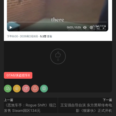
0
GTA6/侠盗猎车6
上一篇
下一篇
《恶煞车手：Rogue Shift》现已
王宝强自导自演 东方黑帮传奇电
发售 Steam国区134元
影《狠家伙》正式开机