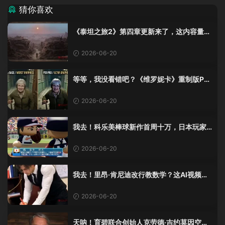
猜你喜欢
《泰坦之旅2》第四章更新来了，这内容量感
觉像在玩DLC！
2026-06-20
等等，我没看错吧？《维罗妮卡》重制版PS
5 Pro画面单独加料？
2026-06-20
我去！科乐美棒球新作首周十万，日本玩家
还是这么爱这口！
2026-06-20
我去！里昂·肯尼迪改行教数学？这AI视频全
班不敢不及格！
2026-06-20
天呐！育碧联合创始人克劳德·吉约莫因空难