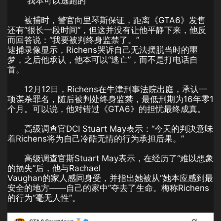
“我本可以逃跑的”
被捕时，警官向里琴斯保证，距离《GTA6》发售
还有“很长一段时间”，但这并没有让他平静下来，他反
而回答说：“我要被判终身监禁了。”
逮捕录像显示，Richens哭诉自己无法摆脱当时的噩
梦，之后他承认，他本可以“逃亡”，而不是打电话自
首。
12月12日，Richens在牛津刑事法院出庭，承认一
项谋杀罪名，随后被判处终身监禁，最低刑期为16年零1
个月。可以说，他对错过《GTA6》的担忧最终成真。
高级调查官DCI Stuart May表示：“今天的判决意味
着Richens将为自己冷酷无情的行为承担后果。”
高级调查官斯Stuart May表示，在经历了“难以想象
的损失”后，他与Rachael
Vaughan的家人感同身受，并指出她被从“她本应感到最
安全的地方——自己的家中”夺去了生命。梅称Richens
的行为“毫无人性”。