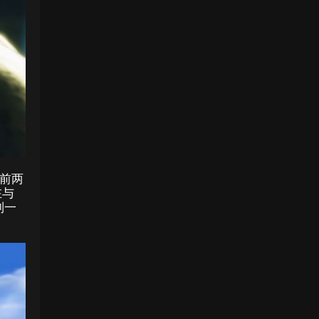
像前两
在与
列一