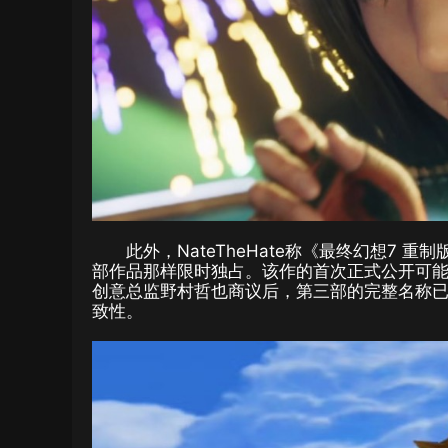
此外，NateTheHate称《最终幻想7
部作品那样限时独占。该作的首次正式公开可能
创意总监野村哲也商议后，第三部的完整名称已
致性。