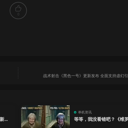
0
战术射击《黑色一号》更新发布 全面支持虚幻引擎
单机资讯
新来
等等，我没看错吧？《维
DL
卡》重制版PS5 Pro画面