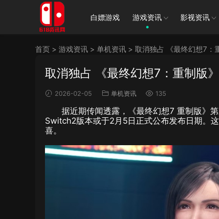
白嫖游戏
游戏资讯
影视资讯
首页
>
游戏资讯
>
单机资讯
>
取消独占 《最终幻想7：
取消独占 《最终幻想7：重制版
2026-02-05
单机资讯
135
据近期传闻透露，《最终幻想7 重制版》
Switch2版本或于2月5日正式公布发布日期
喜。