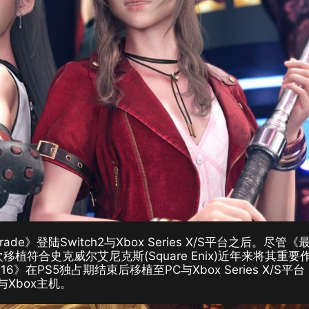
ade》登陆Switch2与Xbox Series X/S平台之后。尽管《
此次移植符合史克威尔艾尼克斯(Square Enix)近年来将其重要
PS5独占期结束后移植至PC与Xbox Series X/S平台
与Xbox主机。