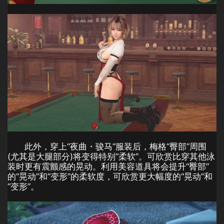
此外，穿上“夜曲・骏马“服装后，梅格“臀部”周围
(尤其是大腿部分)将变得特别“柔软”。可欣赏比穿其他泳
装时更有震颤感的晃动。利用美容道具将会提升“臀部”
的“晃动”和“变形”的柔软度，可欣赏更大幅度的“晃动”和
“变形”。