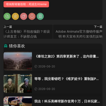
维纳斯璀璨假期：死或生Xtreme
上一篇
下一篇
《上古卷轴》不拍改编剧？前设
Adobe Animate官方撤销停服声
计师直言：不缺那点钱
明 昨天宣布关闭引发强烈反响
猜你喜欢
《泰坦之旅2》第四章更新来了，这内容量感
觉像在玩DLC！
2026-06-20
等等，我没看错吧？《维罗妮卡》重制版PS
5 Pro画面单独加料？
2026-06-20
我去！科乐美棒球新作首周十万，日本玩家
还是这么爱这口！