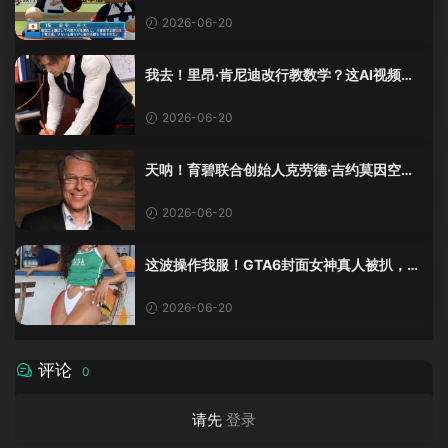
2026-06-20
我去！里昂·肯尼迪改行教数学？这AI视频全
班不敢不及格！
2026-06-20
天呐！育碧联合创始人克劳德·吉约莫因空难
去世，享年69岁
2026-06-20
这波操作我服！GTA6封面女神真人被扒，网
友的列文虎克模式又上线了
2026-06-20
评论
0
请先
登录