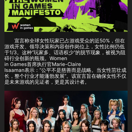
宣言称全球女性玩家已占游戏受众的近50%，但在
游戏开发、领导决策和内容创作岗位上，女性比例仍低
于1/3。这种“玩家多、话语权少”的脱节现象，被视为阻
碍行业创新的瓶颈。Women
in Games首席执行官Marie-Claire
Isaaman表示：“公平不是慈善而是战略。当女性茁壮成
长，整个行业才能蓬勃发展”。该宣言旨在确保女性不仅
是未来游戏的见证者，更是其设计者。