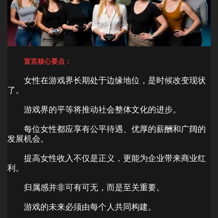
宣言核心要点：
女性在游戏界长期处于边缘地位，是时候改变现状
了。
游戏界的平等将推动社会整体文化的进步。
每位女性都应享有公平待遇、优厚的薪酬和广阔的
发展机会。
提高女性收入不仅是正义，更能为企业带来商业红
利。
归属感并非可有可无，而是至关重要。
游戏的未来必须由每个人共同构建。