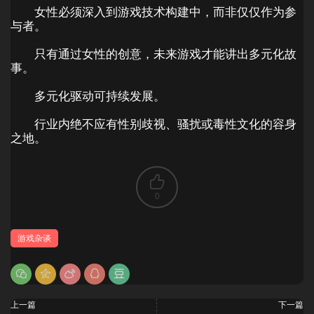
女性必须深入到游戏技术构建中，而非仅仅作为参
与者。
只有通过女性的创意，未来游戏才能讲出多元化故
事。
多元化驱动可持续发展。
行业内绝不应有性别歧视、骚扰或毒性文化的容身
之地。
0
游戏杂谈
上一篇
下一篇