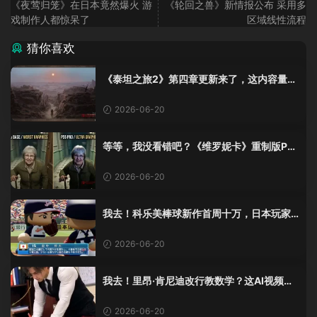
《夜莺归笼》在日本竟然爆火 游
《轮回之兽》新情报公布 采用多
戏制作人都惊呆了
区域线性流程
猜你喜欢
《泰坦之旅2》第四章更新来了，这内容量感
觉像在玩DLC！
2026-06-20
等等，我没看错吧？《维罗妮卡》重制版PS
5 Pro画面单独加料？
2026-06-20
我去！科乐美棒球新作首周十万，日本玩家
还是这么爱这口！
2026-06-20
我去！里昂·肯尼迪改行教数学？这AI视频全
班不敢不及格！
2026-06-20