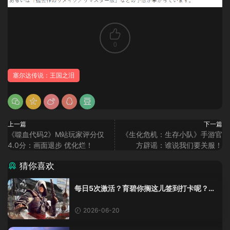
0
塞尔达传说：王国之泪
上一篇
下一篇
《噬血代码2》M站玩家评分仅
《生化危机：生存小队》手游官
4.0分：画面退步 优化烂！
方辟谣：谁说我们要关服！
猜你喜欢
每日5次激活？育碧你搁这儿签到打卡呢？
《黑旗》重制版这加密把人整麻了
2026-06-20