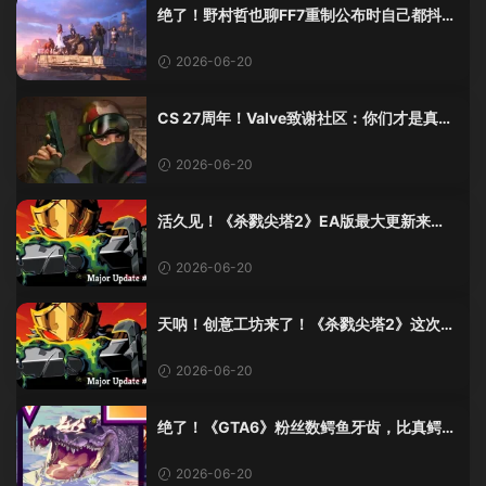
绝了！野村哲也聊FF7重制公布时自己都抖
了：那是老子四十年的高潮！
2026-06-20
CS 27周年！Valve致谢社区：你们才是真传
奇
2026-06-20
活久见！《杀戮尖塔2》EA版最大更新来
了，创意工坊终于上线！
2026-06-20
天呐！创意工坊来了！《杀戮尖塔2》这次更
新有点猛啊！
2026-06-20
绝了！《GTA6》粉丝数鳄鱼牙齿，比真鳄鱼
少了十几颗？这波操作我服！
2026-06-20