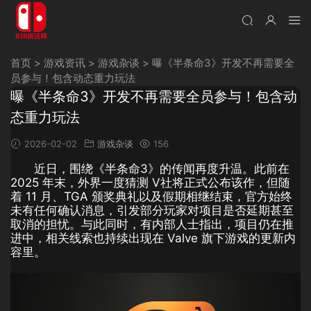
首页
>
游戏资讯
>
游戏杂谈
>
曝《半条命3》开发不再需要全
员参与！包含动态重力玩法
曝《半条命3》开发不再需要全员参与！包含动
态重力玩法
2026-02-02
游戏杂谈
156
近日，围绕《半条命3》的传闻再度升温。此前在
2025 年末，外界一度猜测 V社将正式公布该作，但随
着 11 月、TGA 颁奖典礼以及假期相继结束，官方始终
未有任何确认消息，引发部分玩家对项目是否延期甚至
取消的担忧。与此同时，有内部人士指出，项目仍在推
进中，相关线索也持续出现在 Valve 旗下游戏的更新内
容里。