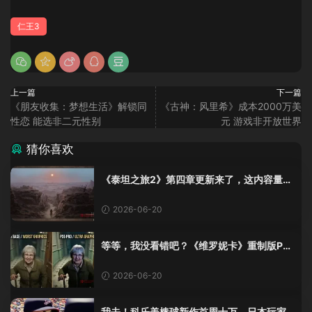
仁王3
上一篇
下一篇
《朋友收集：梦想生活》解锁同
《古神：风里希》成本2000万美
性恋 能选非二元性别
元 游戏非开放世界
猜你喜欢
《泰坦之旅2》第四章更新来了，这内容量感
觉像在玩DLC！
2026-06-20
等等，我没看错吧？《维罗妮卡》重制版PS
5 Pro画面单独加料？
2026-06-20
我去！科乐美棒球新作首周十万，日本玩家