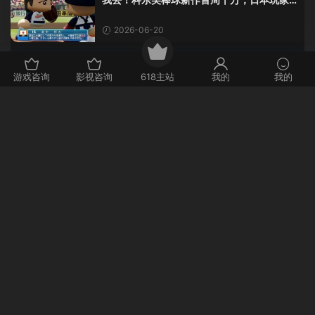
还是这么爱这口！
2026-06-20
我去！里昂·肯尼迪改行教数学？这AI视频全
游戏咨询
影视咨询
618主站
我的
我的
班不敢不及格！
2026-06-20
天呐！育碧联合创始人克劳德·吉约莫因空难
去世，享年69岁
2026-06-20
这波操作我服！GTA6封面女神真人被扒，网
友的列文虎克模式又上线了
2026-06-20
评论
0
请先
登录