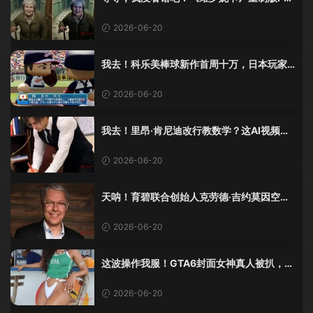
5 Pro画面单独加料？
2026-06-20
我去！科乐美棒球新作首周十万，日本玩家
还是这么爱这口！
2026-06-20
我去！里昂·肯尼迪改行教数学？这AI视频全
班不敢不及格！
2026-06-20
天呐！育碧联合创始人克劳德·吉约莫因空难
去世，享年69岁
2026-06-20
这波操作我服！GTA6封面女神真人被扒，网
友的列文虎克模式又上线了
2026-06-20