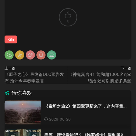
0
Kiln
上一篇
下一篇
《原子之心》最终篇DLC预告发
《神鬼寓言4》能和超1000名npc
布 预计今年春季发售
结婚 还可以脚踏多条船
猜你喜欢
《泰坦之旅2》第四章更新来了，这内容量感
觉像在玩DLC！
2026-06-20
等等，我没看错吧？《维罗妮卡》重制版PS