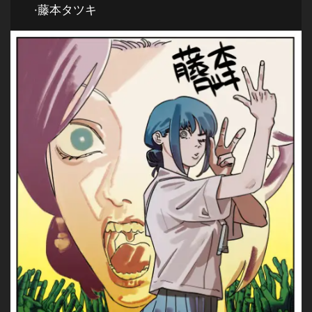
·藤本タツキ