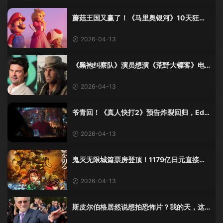
蘑菇王国又赢了！《马里奥银河》10天狂卷6
亿$，这波属实赢麻了
2026-04-13
《黑袍纠察队》演员想演《荒野大镖客》电
影？R星：这波我直接当没听见
2026-04-13
爷青回！《真人快打2》预告炸裂回归，Ed B
oon居然亲自上场演酒保了？
2026-04-13
鬼灭无限城篇票房登顶！1179亿日元直接杀
疯，日本电影史纪录刷新
2026-04-13
斯皮尔伯格居然说想拍恐怖片？我的天，这
瓜太大了