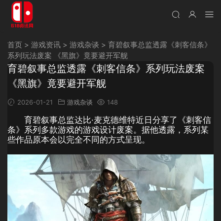
首页
>
游戏资讯
>
游戏杂谈
>
育碧叙事总监透露《刺客信条》
系列玩法废案 《黑旗》竟要避开军舰
育碧叙事总监透露《刺客信条》系列玩法废案
《黑旗》竟要避开军舰
2026-01-21
游戏杂谈
148
育碧叙事总监达比·麦克德维特近日分享了《刺客信
条》系列多款游戏的游戏设计废案。据他透露，系列某
些作品原本会以完全不同的方式呈现。