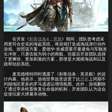
在开发《
刺客信条4：黑旗
》期间，团队曾考虑采
用更符合史实的海盗系统，将游戏打造成海战潜行动作
游戏。按照该方案，爱德华·肯威需要尽量避免与军舰发
生冲突，只袭击较为弱小的商船。但最后开发团队选择
了更爽快、更加刺激的方案，那便是大规模海战和以及
跳帮劫掠系统。
麦克德维特同时透露了《刺客信条：英灵殿》的设
计内幕。他表示，游戏世界故意设置了比
历史
上同期不
列颠地区更多的罗马遗迹以增强氛围。此外，游戏删除
了通过宰杀牲畜恢复生命值的机制，开发团队认为这会
促使玩家大肆屠杀动物。