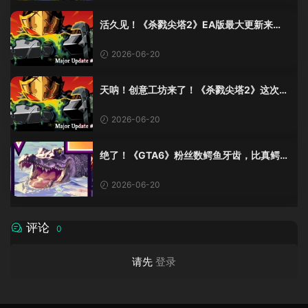
活久见！《杀戮尖塔2》EA版最大更新来
了，创意工坊终于上线！
2026-06-20
天呐！创意工坊来了！《杀戮尖塔2》这次更
新有点猛啊！
2026-06-20
绝了！《GTA6》粉丝数鳄鱼牙齿，比真鳄鱼
少了十几颗？这波操作我服！
2026-06-20
评论
0
请先
登录