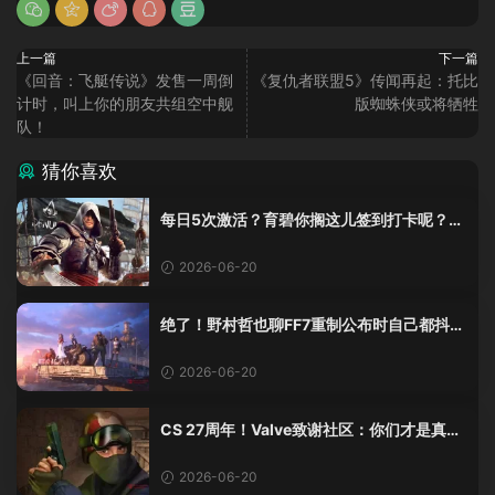
上一篇
下一篇
《回音：飞艇传说》发售一周倒
《复仇者联盟5》传闻再起：托比
计时，叫上你的朋友共组空中舰
版蜘蛛侠或将牺牲
队！
猜你喜欢
每日5次激活？育碧你搁这儿签到打卡呢？
《黑旗》重制版这加密把人整麻了
2026-06-20
绝了！野村哲也聊FF7重制公布时自己都抖
了：那是老子四十年的高潮！
2026-06-20
CS 27周年！Valve致谢社区：你们才是真传
奇
2026-06-20