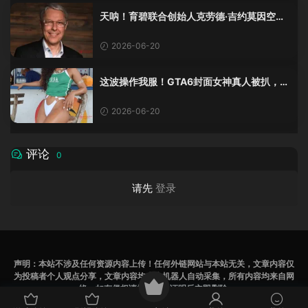
天呐！育碧联合创始人克劳德·吉约莫因空难
去世，享年69岁
2026-06-20
这波操作我服！GTA6封面女神真人被扒，网
友的列文虎克模式又上线了
2026-06-20
评论
0
请先
登录
声明：本站不涉及任何资源内容上传！任何外链网站与本站无关，文章内容仅
为投稿者个人观点分享，文章内容均来为机器人自动采集，所有内容均来自网
络，如有侵权请提供相关证明后立即删除
辽ICP备2023007531号