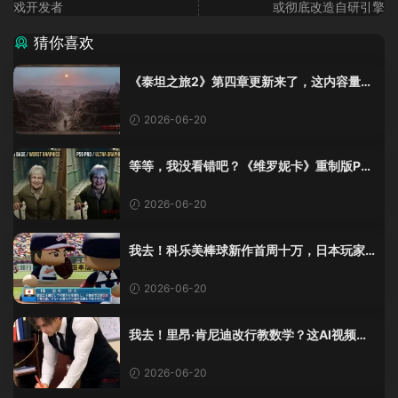
戏开发者
或彻底改造自研引擎
猜你喜欢
《泰坦之旅2》第四章更新来了，这内容量感
觉像在玩DLC！
2026-06-20
等等，我没看错吧？《维罗妮卡》重制版PS
5 Pro画面单独加料？
2026-06-20
我去！科乐美棒球新作首周十万，日本玩家
还是这么爱这口！
2026-06-20
我去！里昂·肯尼迪改行教数学？这AI视频全
班不敢不及格！
2026-06-20