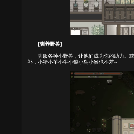
[驯养野兽]
驯服各种小野兽，让他们成为你的助力。
补，小猪小羊小牛小狼小鸟小猴也不差~