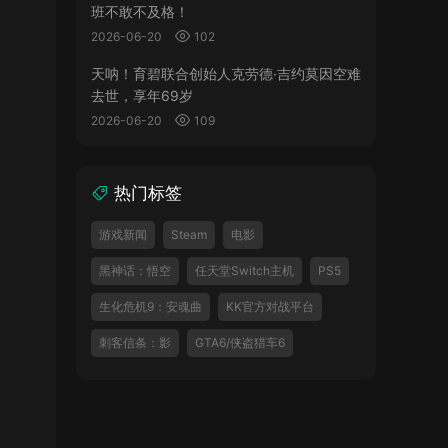
班不敢不及格！
2026-06-20
102
天呐！育碧联合创始人克劳德·吉约莫因空难
去世，享年69岁
2026-06-20
109
热门标签
游戏新闻
Steam
电影
黑神话：悟空
任天堂Switch主机
PS5
生化危机9：安魂曲
KK官方对战平台
刺客信条：影
GTA6/侠盗猎车6