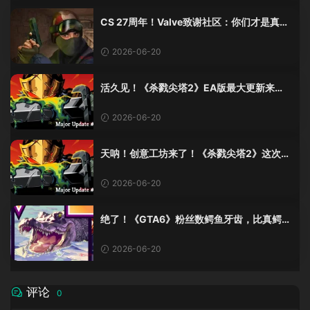
CS 27周年！Valve致谢社区：你们才是真传
奇
2026-06-20
活久见！《杀戮尖塔2》EA版最大更新来
了，创意工坊终于上线！
2026-06-20
天呐！创意工坊来了！《杀戮尖塔2》这次更
新有点猛啊！
2026-06-20
绝了！《GTA6》粉丝数鳄鱼牙齿，比真鳄鱼
少了十几颗？这波操作我服！
2026-06-20
评论
0