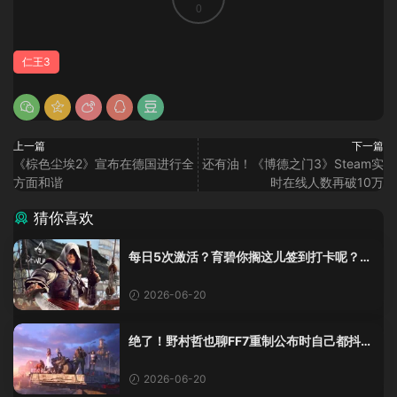
0
仁王3
上一篇
下一篇
《棕色尘埃2》宣布在德国进行全
还有油！《博德之门3》Steam实
方面和谐
时在线人数再破10万
猜你喜欢
每日5次激活？育碧你搁这儿签到打卡呢？
《黑旗》重制版这加密把人整麻了
2026-06-20
绝了！野村哲也聊FF7重制公布时自己都抖
了：那是老子四十年的高潮！
2026-06-20