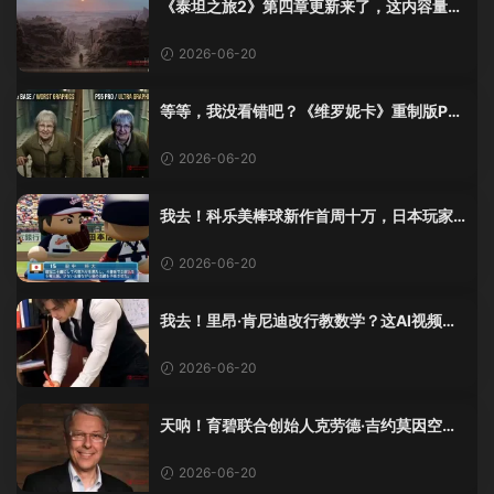
《泰坦之旅2》第四章更新来了，这内容量感
觉像在玩DLC！
2026-06-20
等等，我没看错吧？《维罗妮卡》重制版PS
5 Pro画面单独加料？
2026-06-20
我去！科乐美棒球新作首周十万，日本玩家
还是这么爱这口！
2026-06-20
我去！里昂·肯尼迪改行教数学？这AI视频全
班不敢不及格！
2026-06-20
天呐！育碧联合创始人克劳德·吉约莫因空难
去世，享年69岁
2026-06-20