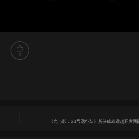
0
《光与影：33号远征队》所获成就远超开发团