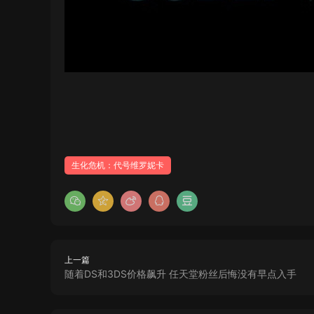
生化危机：代号维罗妮卡
上一篇
随着DS和3DS价格飙升 任天堂粉丝后悔没有早点入手