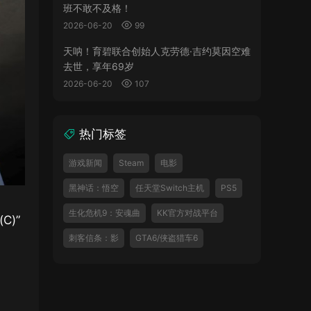
班不敢不及格！
2026-06-20
99
天呐！育碧联合创始人克劳德·吉约莫因空难
去世，享年69岁
2026-06-20
107
热门标签
游戏新闻
Steam
电影
黑神话：悟空
任天堂Switch主机
PS5
生化危机9：安魂曲
KK官方对战平台
)”
刺客信条：影
GTA6/侠盗猎车6