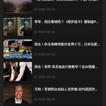
觉像在玩DLC！
2026-06-20
等等，我没看错吧？《维罗妮卡》重制版PS
5 Pro画面单独加料？
2026-06-20
我去！科乐美棒球新作首周十万，日本玩家
还是这么爱这口！
2026-06-20
我去！里昂·肯尼迪改行教数学？这AI视频全
班不敢不及格！
2026-06-20
天呐！育碧联合创始人克劳德·吉约莫因空难
去世，享年69岁
2026-06-20