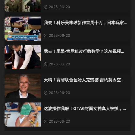
2026-06-20
我去！科乐美棒球新作首周十万，日本玩家
还是这么爱这口！
2026-06-20
我去！里昂·肯尼迪改行教数学？这AI视频全
班不敢不及格！
2026-06-20
天呐！育碧联合创始人克劳德·吉约莫因空难
去世，享年69岁
2026-06-20
这波操作我服！GTA6封面女神真人被扒，网
友的列文虎克模式又上线了
2026-06-20