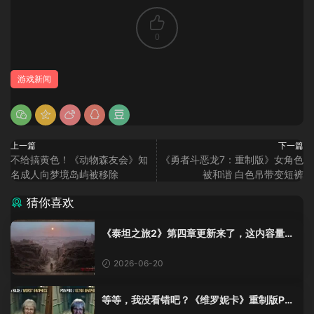
0
游戏新闻
上一篇
下一篇
不给搞黄色！《动物森友会》知
《勇者斗恶龙7：重制版》女角色
名成人向梦境岛屿被移除
被和谐 白色吊带变短裤
猜你喜欢
《泰坦之旅2》第四章更新来了，这内容量感
觉像在玩DLC！
2026-06-20
等等，我没看错吧？《维罗妮卡》重制版PS
5 Pro画面单独加料？