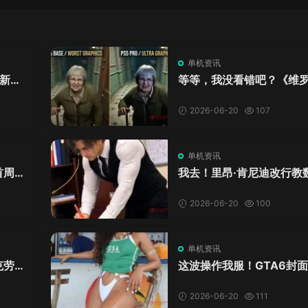
单机资讯
新来
等等，我没看错吧？《维
DL
卡》重制版PS5 Pro画面
加料？
2026-06-20
107
单机资讯
首周十
我去！里昂·肯尼迪改行教
爱这
学？这AI视频全班不敢不
格！
2026-06-20
100
单机资讯
克劳德
这波操作我服！GTA6封
年69
神真人被扒，网友的列文
模式又上线了
2026-06-20
111