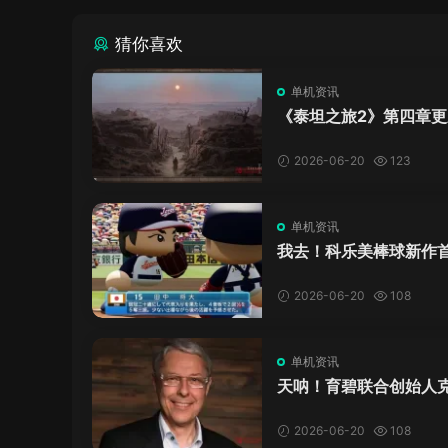
猜你喜欢
单机资讯
《泰坦之旅2》第四章更
了，这内容量感觉像在玩
C！
2026-06-20
123
单机资讯
我去！科乐美棒球新作
万，日本玩家还是这么
口！
2026-06-20
108
单机资讯
天呐！育碧联合创始人
·吉约莫因空难去世，享
岁
2026-06-20
108