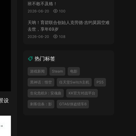
班不敢不及格！
2026-06-20
100
天呐！育碧联合创始人克劳德·吉约莫因空难
去世，享年69岁
2026-06-20
108
热门标签
游戏新闻
Steam
电影
黑神话：悟空
任天堂Switch主机
PS5
生化危机9：安魂曲
KK官方对战平台
景设
刺客信条：影
GTA6/侠盗猎车6