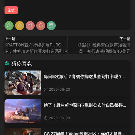
圣歌
上一篇
下一篇
KRAFTON宣布持续扩展PUBG
《辐射》经典旁白原声知名演
IP，并将加速新作开发打造系列IP
员：初代参演报酬仅40美元
猜你喜欢
每日5次激活？育碧你搁这儿签到打卡呢？
《黑旗》重制版这加密把人整麻了
2026-06-20
绝了！野村哲也聊FF7重制公布时自己都抖
了：那是老子四十年的高潮！
2026-06-20
CS 27周年！Valve致谢社区：你们才是真传