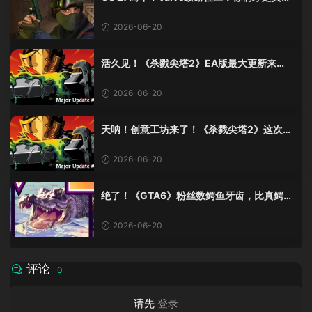
奇
2026-06-20
活久见！《杀戮尖塔2》EA版最大更新来
了，创意工坊终于上线！
2026-06-20
天呐！创意工坊来了！《杀戮尖塔2》这次更
新有点猛啊！
2026-06-20
绝了！《GTA6》粉丝数鳄鱼牙齿，比真鳄鱼
少了十几颗？这波操作我服！
2026-06-20
评论
0
请先
登录