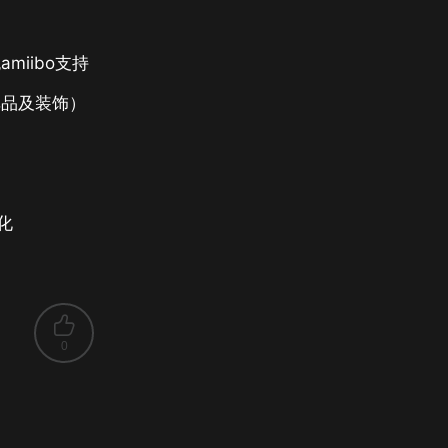
iibo支持
单品及装饰）
优化
0