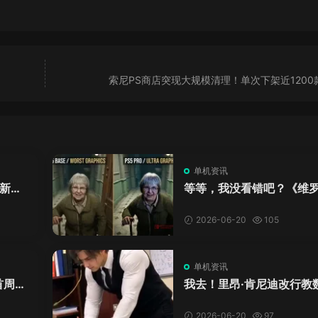
索尼PS商店突现大规模清理！单次下架近1200
单机资讯
新来
等等，我没看错吧？《维
DL
卡》重制版PS5 Pro画面
加料？
2026-06-20
105
单机资讯
首周十
我去！里昂·肯尼迪改行教
爱这
学？这AI视频全班不敢不
格！
2026-06-20
97