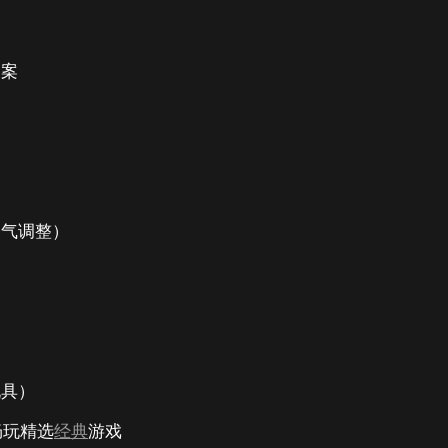
图案
天气调整）
）
玩具）
内畅玩精选
经典
游戏