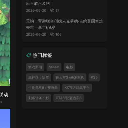
班不敢不及格！
2026-06-20
97
天呐！育碧联合创始人克劳德·吉约莫因空难
去世，享年69岁
2026-06-20
106
热门标签
游戏新闻
Steam
电影
黑神话：悟空
任天堂Switch主机
PS5
生化危机9：安魂曲
KK官方对战平台
联动
刺客信条：影
GTA6/侠盗猎车6
）。