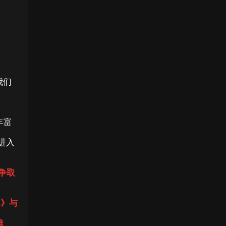
我们
丰富
进入
争取
6》与
推