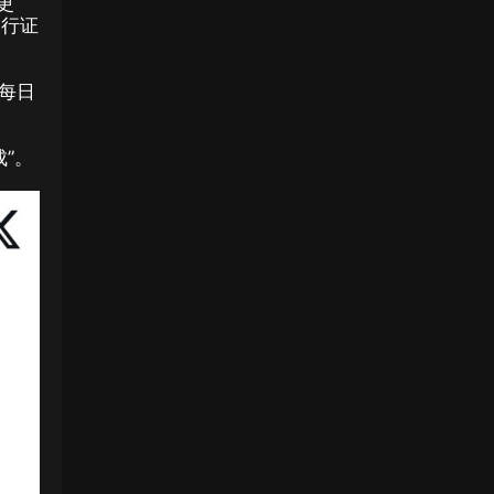
更
通行证
及每日
”。