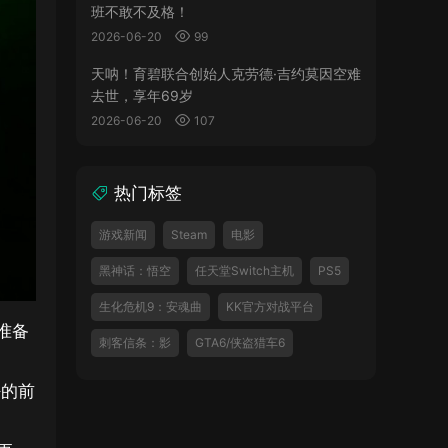
班不敢不及格！
2026-06-20
99
天呐！育碧联合创始人克劳德·吉约莫因空难
去世，享年69岁
2026-06-20
107
热门标签
游戏新闻
Steam
电影
黑神话：悟空
任天堂Switch主机
PS5
生化危机9：安魂曲
KK官方对战平台
准备
刺客信条：影
GTA6/侠盗猎车6
好的前