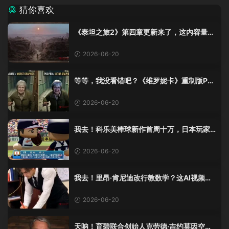
猜你喜欢
《泰坦之旅2》第四章更新来了，这内容量感
觉像在玩DLC！
2026-06-20
等等，我没看错吧？《维罗妮卡》重制版PS
5 Pro画面单独加料？
2026-06-20
我去！科乐美棒球新作首周十万，日本玩家
还是这么爱这口！
2026-06-20
我去！里昂·肯尼迪改行教数学？这AI视频全
班不敢不及格！
2026-06-20
天呐！育碧联合创始人克劳德·吉约莫因空难