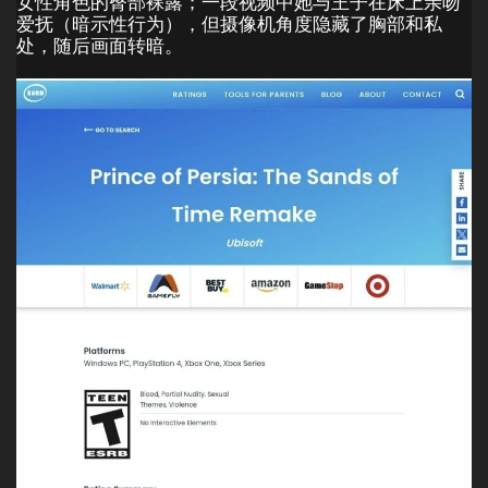
女性角色的臀部裸露；一段视频中她与王子在床上亲吻
爱抚（暗示性行为），但摄像机角度隐藏了胸部和私
处，随后画面转暗。