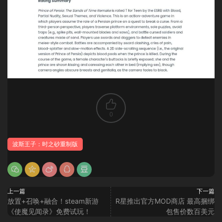
0
波斯王子：时之砂重制版
上一篇
下一篇
放置+召唤+融合！steam新游
R星推出官方MOD商店 最高捆绑
《使魔见闻录》免费试玩！
包售价数百美元