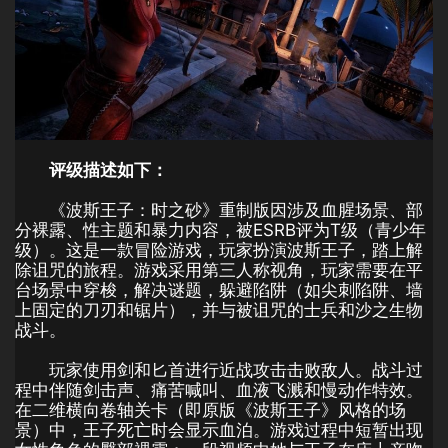
评级描述如下：
《波斯王子：时之砂》重制版因涉及血腥场景、部
分裸露、性主题和暴力内容，被ESRB评为T级（青少年
级）。这是一款冒险游戏，玩家扮演波斯王子，踏上解
除诅咒的旅程。游戏采用第三人称视角，玩家需要在平
台场景中穿梭，解决谜题，躲避陷阱（如尖刺陷阱、墙
上固定的刀刃和锯片），并与被诅咒的士兵和沙之生物
战斗。
玩家使用剑和匕首进行近战攻击击败敌人。战斗过
程中伴随剑击声、痛苦喊叫、血液飞溅和慢动作特效。
在二维横向卷轴关卡（即原版《波斯王子》风格的场
景）中，王子死亡时会显示血泊。游戏过程中短暂出现