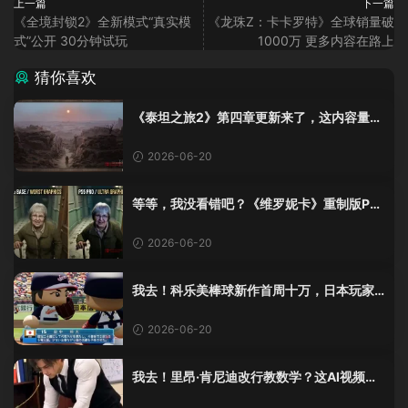
上一篇
下一篇
《全境封锁2》全新模式“真实模
《龙珠Z：卡卡罗特》全球销量破
式”公开 30分钟试玩
1000万 更多内容在路上
猜你喜欢
《泰坦之旅2》第四章更新来了，这内容量感
觉像在玩DLC！
2026-06-20
等等，我没看错吧？《维罗妮卡》重制版PS
5 Pro画面单独加料？
2026-06-20
我去！科乐美棒球新作首周十万，日本玩家
还是这么爱这口！
2026-06-20
我去！里昂·肯尼迪改行教数学？这AI视频全
班不敢不及格！