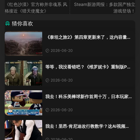
《红色沙漠》官方称并非魂系 风
Steam新游周报：多款国产独立
格接近《猎天使魔女》
游戏登场！
猜你喜欢
《泰坦之旅2》第四章更新来了，这内容量感
觉像在玩DLC！
2026-06-20
等等，我没看错吧？《维罗妮卡》重制版PS
5 Pro画面单独加料？
2026-06-20
我去！科乐美棒球新作首周十万，日本玩家
还是这么爱这口！
2026-06-20
我去！里昂·肯尼迪改行教数学？这AI视频全
班不敢不及格！
2026-06-20