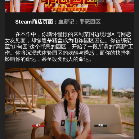
Steam商店页面：
血薪记：罪恶园区
在本作中，你满怀憧憬的来到某国边境地区与网恋
女友见面，却惨遭杀猪盘成为电诈园区囚徒。你被绑架
至“伊甸园”这个罪恶的园区，开始了一段所谓的“高薪”工
作。你将沉浸式体验园区的残酷与诱惑，而你的抉择将
影响你的命运，甚至改变他人的命运。