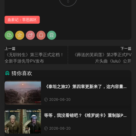
0
血薪记：罪恶园区
上一篇
下一篇
《无职转生》第三季正式定档！
《葬送的芙莉莲》第2季正式PV
全新手游先导PV发布
片头曲《lulu》公开
猜你喜欢
《泰坦之旅2》第四章更新来了，这内容量感
觉像在玩DLC！
2026-06-20
等等，我没看错吧？《维罗妮卡》重制版PS
5 Pro画面单独加料？
2026-06-20