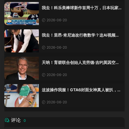
我去！科乐美棒球新作首周十万，日本玩家
还是这么爱这口！
2026-06-20
我去！里昂·肯尼迪改行教数学？这AI视频全
班不敢不及格！
2026-06-20
天呐！育碧联合创始人克劳德·吉约莫因空难
去世，享年69岁
2026-06-20
这波操作我服！GTA6封面女神真人被扒，网
友的列文虎克模式又上线了
2026-06-20
评论
0