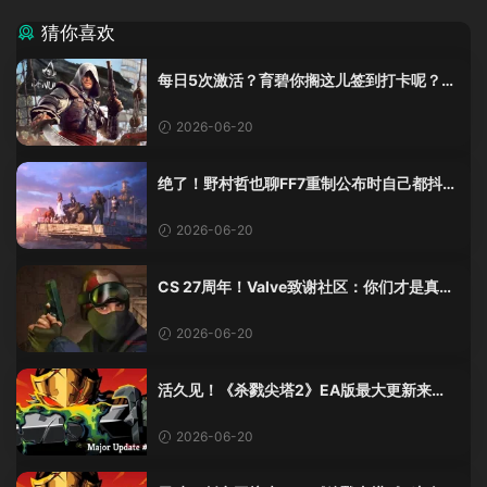
猜你喜欢
每日5次激活？育碧你搁这儿签到打卡呢？
《黑旗》重制版这加密把人整麻了
2026-06-20
绝了！野村哲也聊FF7重制公布时自己都抖
了：那是老子四十年的高潮！
2026-06-20
CS 27周年！Valve致谢社区：你们才是真传
奇
2026-06-20
活久见！《杀戮尖塔2》EA版最大更新来
了，创意工坊终于上线！
2026-06-20