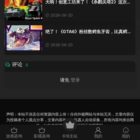
天呐！创意工坊来了！《杀戮尖塔2》这次更
新有点猛啊！
2026-06-20
绝了！《GTA6》粉丝数鳄鱼牙齿，比真鳄鱼
少了十几颗？这波操作我服！
2026-06-20
评论
0
请先
登录
声明：本站不涉及任何资源内容上传！任何外链网站与本站无关，文章内容仅
为投稿者个人观点分享，文章内容均来为机器人自动采集，所有内容均来自网
络，如有侵权请提供相关证明后立即删除
辽ICP备2023007531号
游戏咨询
影视咨询
618主站
我的
我的